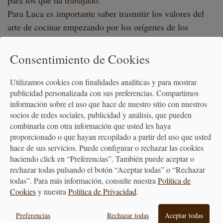
Para Luca es importante saber trasmitir los valores del
arte de cocinar empezando por los orígenes de los
ingredientes que elegimos en las recetas, entendiendo las
técnicas de cocción y los instrumentos que nos permiten
Consentimiento de Cookies
practicarlas sacándole partido a los electrodomésticos,
pero también sabiendo trabajar artesanalmente como en
Utilizamos cookies con finalidades analíticas y para mostrar
publicidad personalizada con sus preferencias. Compartimos
el caso de la pasta fresca y la panificación.
información sobre el uso que hace de nuestro sitio con nuestros
socios de redes sociales, publicidad y análisis, que pueden
combinarla con otra información que usted les haya
Preguntas frecuentes
proporcionado o que hayan recopilado a partir del uso que usted
hace de sus servicios. Puede configurar o rechazar las cookies
haciendo click en “Preferencias”. También puede aceptar o
rechazar todas pulsando el botón “Aceptar todas” o “Rechazar
¿CÓMO ME APUNTO A UN CURSO DE COCINA?
todas”. Para más información, consulte nuestra
Política de
Cookies
y nuestra
Política de Privacidad
.
¿CON CUÁNTA ANTELACIÓN ME APUNTO A UN
Preferencias
Rechazar todas
Aceptar todas
CURSO DE COCINA?