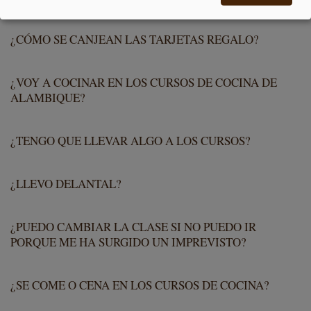
¿CÓMO SE CANJEAN LAS TARJETAS REGALO?
¿VOY A COCINAR EN LOS CURSOS DE COCINA DE
ALAMBIQUE?
¿TENGO QUE LLEVAR ALGO A LOS CURSOS?
¿LLEVO DELANTAL?
¿PUEDO CAMBIAR LA CLASE SI NO PUEDO IR
PORQUE ME HA SURGIDO UN IMPREVISTO?
¿SE COME O CENA EN LOS CURSOS DE COCINA?