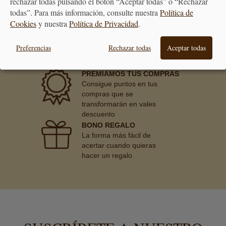
rechazar todas pulsando el botón “Aceptar todas” o “Rechazar
todas”. Para más información, consulte nuestra
Política de
Cookies
y nuestra
Política de Privacidad
.
Preferencias
Rechazar todas
Aceptar todas
PREMIAMOS TUS COMPRAS
Consigue puntos en tus
compras que se
transformarán en vales
descuento
BONO REGALO
La forma más fácil de
acertar cuando quieras
hacer un regalo