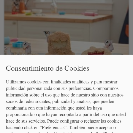
24/10/2026 17:30 - 20:30
45 €
Consentimiento de Cookies
Clases de cocina
Nivel:
Utilizamos cookies con finalidades analíticas y para mostrar
publicidad personalizada con sus preferencias. Compartimos
¿TRUCO O TRATO?: HALLOWEEN PARA PADRES E
información sobre el uso que hace de nuestro sitio con nuestros
HIJOS
socios de redes sociales, publicidad y análisis, que pueden
combinarla con otra información que usted les haya
Taller participativo de cocina especial Halloween para padres e hijos
proporcionado o que hayan recopilado a partir del uso que usted
(de 6 a 12 años), una clase donde aprenderás a preparar recetas
hace de sus servicios. Puede configurar o rechazar las cookies
terroríficas.
haciendo click en “Preferencias”. También puede aceptar o